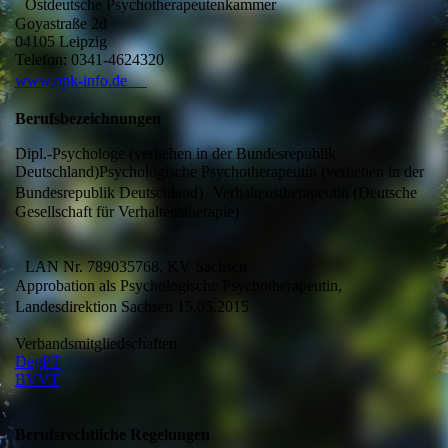
Ostdeutsche Psychotherapeutenkammer
Goyastraße 2d
04105 Leipzig
Telefon: 0341-4624320
www.opk-info.de
Berufsbezeichnungen
Dipl.-Psychologe (verliehen in der Bundesrepublik
Deutschland)Psychologische Psychotherapeutin (verliehen in der
Bundesrepublik Deutschland) Verhaltenstherapeutin (Deutsche
Gesellschaft für Verhaltenstherapie)
LAN Nr. 789035768, KV Sachsen
Approbation als Psychologische Psychotherapeutin,
Landesdirektion Sachsen 15.05.2015
Verbandsmitgliedschaften
DegPT
BVVT
Berufsrechtliche Regelungen