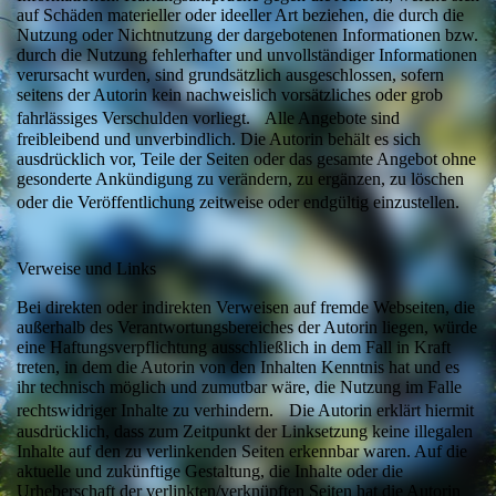
auf Schäden materieller oder ideeller Art beziehen, die durch die
Nutzung oder Nichtnutzung der dargebotenen Informationen bzw.
durch die Nutzung fehlerhafter und unvollständiger Informationen
verursacht wurden, sind grundsätzlich ausgeschlossen, sofern
seitens der Autorin kein nachweislich vorsätzliches oder grob
fahrlässiges Verschulden vorliegt. Alle Angebote sind
freibleibend und unverbindlich. Die Autorin behält es sich
ausdrücklich vor, Teile der Seiten oder das gesamte Angebot ohne
gesonderte Ankündigung zu verändern, zu ergänzen, zu löschen
oder die Veröffentlichung zeitweise oder endgültig einzustellen.
Verweise und Links
Bei direkten oder indirekten Verweisen auf fremde Webseiten, die
außerhalb des Verantwortungsbereiches der Autorin liegen, würde
eine Haftungsverpflichtung ausschließlich in dem Fall in Kraft
treten, in dem die Autorin von den Inhalten Kenntnis hat und es
ihr technisch möglich und zumutbar wäre, die Nutzung im Falle
rechtswidriger Inhalte zu verhindern. Die Autorin erklärt hiermit
ausdrücklich, dass zum Zeitpunkt der Linksetzung keine illegalen
Inhalte auf den zu verlinkenden Seiten erkennbar waren. Auf die
aktuelle und zukünftige Gestaltung, die Inhalte oder die
Urheberschaft der verlinkten/verknüpften Seiten hat die Autorin