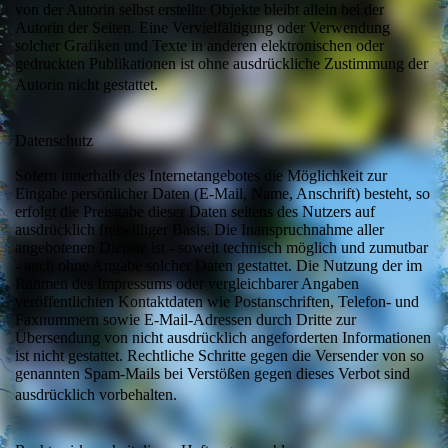
von der Autorin selbst erstellte Objekte bleibt allein bei der
Autorin der Seiten. Eine Vervielfältigung oder Verwendung
solcher Grafiken und Texte in anderen elektronischen oder
gedruckten Publikationen ist ohne ausdrückliche Zustimmung der
Autorin nicht gestattet.
Datenschutz
Sofern innerhalb des Internetangebotes die Möglichkeit zur
Eingabe persönlicher Daten (E-Mail, Name, Anschrift) besteht, so
erfolgt die Preisgabe dieser Daten seitens des Nutzers auf
ausdrücklich freiwilliger Basis. Die Inanspruchnahme aller
angebotenen Dienste ist - soweit technisch möglich und zumutbar
- auch ohne Angabe solcher Daten gestattet. Die Nutzung der im
Rahmen des Impressums oder vergleichbarer Angaben
veröffentlichten Kontaktdaten wie Postanschriften, Telefon- und
Faxnummern sowie E-Mail-Adressen durch Dritte zur
Übersendung von nicht ausdrücklich angeforderten Informationen
ist nicht gestattet. Rechtliche Schritte gegen die Versender von so
genannten Spam-Mails bei Verstößen gegen dieses Verbot sind
ausdrücklich vorbehalten.