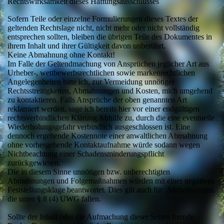
Rechtswirksamkeit dieses Haftungsausschlusses
Sofern Teile oder einzelne Formulierungen dieses Textes der
geltenden Rechtslage nicht, nicht mehr oder nicht vollständig
entsprechen sollten, bleiben die übrigen Teile des Dokumentes in
ihrem Inhalt und ihrer Gültigkeit davon unberührt.
Keine Abmahnung ohne Kontakt!
Im Falle der Geltendmachung von Ansprüchen jeglicher Art aus
Urheber-, wettbewerbsrechtlichen sowie markenrechtlichen
Angelegenheiten bitte ich, zur Vermeidung unnötiger
Rechtsstreitigkeiten, Abmahnungen und Kosten, mich umgehend
zu kontaktieren. Falls Ansprüche der oben genannten Art
reklamiert werden, sage ich bereits hier vor einer endgültigen
rechtsverbindlichen Klärung Abhilfe zu, durch die eine eventuelle
Wiederholungsgefahr verbindlich ausgeschlossen ist. Eine
dennoch ergehende Kostennote einer anwaltlichen Abmahnung
ohne vorhergehende Kontaktaufnahme würde sodann wegen
Nichtbeachtung einer Schadensminderungspflicht
zurückgewiesen.
Die in diesem Sinne unnötigen bzw. unberechtigten
Abmahnungen und Folgemaßnahmen würden mit einer negativen
Feststellungsklage beantwortet. Dies gilt auch für Abmahnungen,
die unter § 8 (4) UWG fallen.
Sollte der Inhalt oder die Aufmachung dieser Seiten fremde