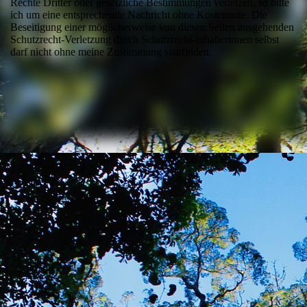
Rechte Dritter oder gesetzliche Bestimmungen verletzen, so bitte
ich um eine entsprechende Nachricht ohne Kostennote. Die
Beseitigung einer möglicherweise von diesen Seiten ausgehenden
Schutzrecht-Verletzung durch Schutzrecht-Inhaberinnen selbst
darf nicht ohne meine Zustimmung stattfinden.