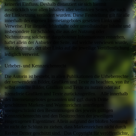
keinerlei Einfluss. Deshalb distanziert sie sich hiermit
ausdrücklich von allen Inhalten aller verlinkten Seiten, die nach
der Linksetzung verändert wurden. Diese Feststellung gilt für alle
innerhalb des eigenen Internetangebotes gesetzten Links und
Verweise. Für illegale, fehlerhafte oder unvollständige Inhalte und
insbesondere für Schäden, die aus der Nutzung oder
Nichtnutzung solcherart dargebotener Informationen entstehen,
haftet allein der Anbieter der Seite, auf welche verwiesen wurde,
nicht derjenige, der über Links auf die jeweilige Veröffentlichung
lediglich verweist.
Urheber- und Kennzeichenrecht
Die Autorin ist bestrebt, in allen Publikationen die Urheberrechte
der verwendeten Bilder, Grafiken und Texte zu beachten, von ihr
selbst erstellte Bilder, Grafiken und Texte zu nutzen oder auf
lizenzfreie Grafiken und Texte zurückzugreifen. Alle innerhalb
des Internetangebotes genannten und ggf. durch Dritte
geschützten Marken- und Warenzeichen unterliegen
uneingeschränkt den Bestimmungen des jeweils gültigen
Kennzeichenrechts und den Besitzrechten der jeweiligen
eingetragenen Eigentümer. Allein aufgrund der bloßen Nennung
ist nicht der Schluss zu ziehen, dass Markenzeichen nicht durch
Rechte Dritter geschützt sind. Das Copyright für veröffentlichte,