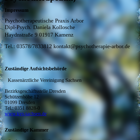
Impressum
Psychotherapeutische Praxis Arbor
Dipl-Psych. Daniela Kollosche
Haydnstraße 9
01917 Kamenz
Tel.: 03578/7833812 kontakt@psychotherapie-arbor.de
Zuständige Aufsichtsbehörde
Kassenärztliche Vereinigung Sachsen
Bezirksgeschäftsstelle Dresden
Schützenhöhe 12
01099 Dresden
Tel.: 0351 8828-0
www.kvs-sachsen.de
Zuständige Kammer