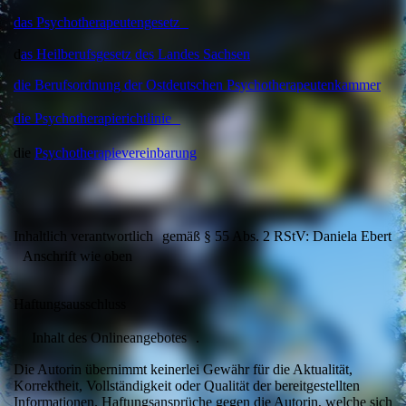
das Psychotherapeutengesetz
d
as Heilberufsgesetz des Landes Sachsen
die Berufsordnung der Ostdeutschen Psychotherapeutenkammer
die Psychotherapierichtlinie
die
Psychotherapievereinbarung
Inhaltlich verantwortlich gemäß § 55 Abs. 2 RStV: Daniela Ebert
Anschrift wie oben
Haftungsausschluss
Inhalt des Onlineangebotes .
Die Autorin übernimmt keinerlei Gewähr für die Aktualität,
Korrektheit, Vollständigkeit oder Qualität der bereitgestellten
Informationen. Haftungsansprüche gegen die Autorin, welche sich